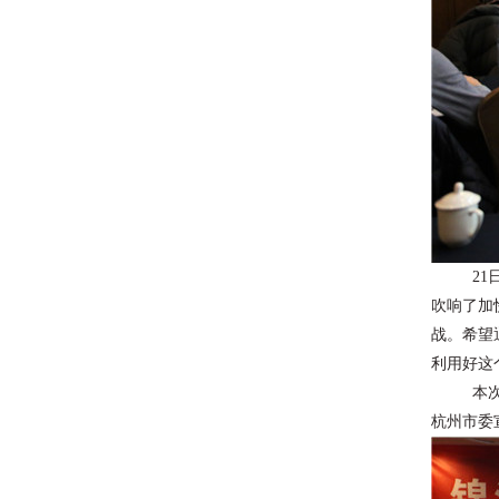
2
吹响了加
战。希望
利用好这
本
杭州市委