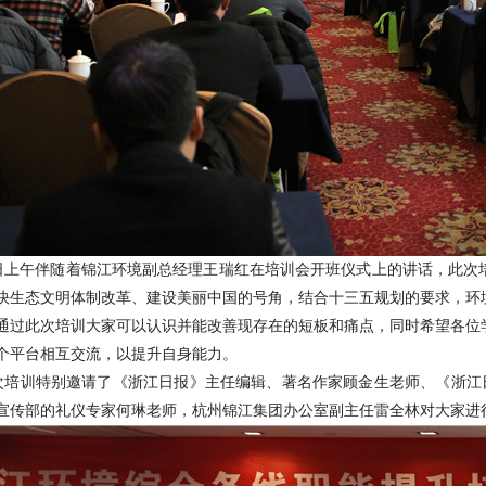
1日上午伴随着锦江环境副总经理王瑞红在培训会开班仪式上的讲话，此次
快生态文明体制改革、建设美丽中国的号角，结合十三五规划的要求，环
通过此次培训大家可以认识并能改善现存在的短板和痛点，同时希望各位
个平台相互交流，以提升自身能力。
次培训特别邀请了《浙江日报》主任编辑、著名作家顾金生老师、《浙江日
宣传部的礼仪专家何琳老师，杭州锦江集团办公室副主任雷全林对大家进