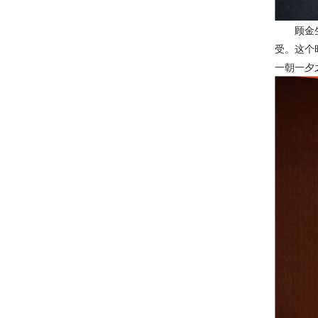
顾金
受。这个
一朝一夕