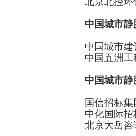
北京北控环保
中国城市静
中国城市建设
中国五洲工程
中国城市静
国信招标集团
中化国际招标
北京大岳咨询