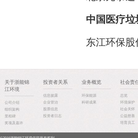
中国医疗垃
东江环保股份
关于浙能锦
投资者关系
业务概览
社会责
江环境
信息披露
环保能源
总览
企业管治
科研成果
环境保护
公司介绍
股票信息
社会关怀
组织架构
投资者日志
公益慈善
里程碑
培育员工
奖项及嘉许