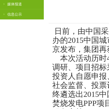
媒体报道
信息公示
日前，由中国采
办的2015中
京发布，集团再
本次活动历时4
调研、项目招标
投资人自愿申报
社会监督、投票
终遴选出201
焚烧发电PPP