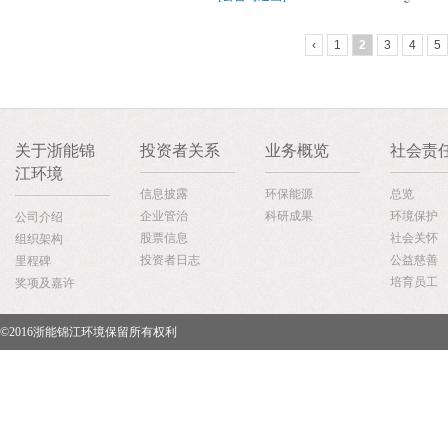
‹
1
2
3
4
5
关于浙能锦
投资者关系
业务概览
社会责
江环境
信息披露
环保能源
总览
企业管治
科研成果
环境保护
公司介绍
股票信息
社会关怀
组织架构
投资者日志
公益慈善
里程碑
培育员工
奖项及嘉许
©2016浙能锦江环境保留所有权利