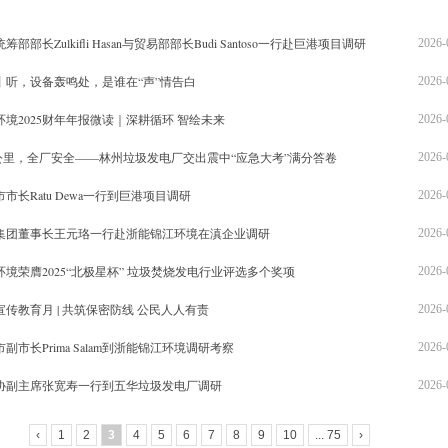
部部长Zulkifli Hasan与贸易部部长Budi Santoso一行赴巨港项目调研
2026-
丨听，设备轰鸣处，是谁在“声”情告白
2026-
境2025财年年报微读｜深耕循环 智绘未来
2026-
，4公里，全厂安全——林州垃圾发电厂交出震中“应急大考”满分答卷
2026-
市长Ratu Dewa一行到巨港项目调研
2026-
集团董事长王元珞一行赴浙能锦江环境在滇企业调研
2026-
境荣膺2025“北极星杯” 垃圾焚烧发电行业评选多个奖项
2026-
传教育月 | 共筑保密防线 公民人人有责
2026-
副市长Prima Salam到浙能锦江环境调研考察
2026-
协副主席张宽寿一行到五华垃圾发电厂调研
2026-
‹
1
2
3
4
5
6
7
8
9
10
... 75
›