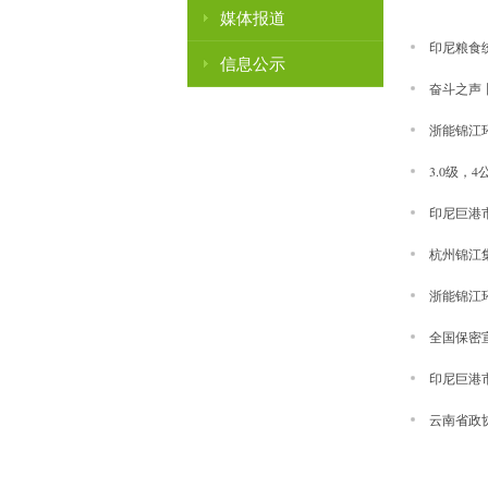
媒体报道
印尼粮食统筹
信息公示
奋斗之声
浙能锦江环
3.0级
印尼巨港市
杭州锦江
浙能锦江环
全国保密宣
印尼巨港市
云南省政