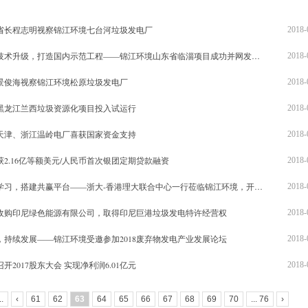
省长程志明视察锦江环境七台河垃圾发电厂
2018-
术升级，打造国内示范工程——锦江环境山东省临淄项目成功并网发电试运营
2018-
景俊海视察锦江环境松原垃圾发电厂
2018-
黑龙江兰西垃圾资源化项目投入试运行
2018-
天津、浙江温岭电厂喜获国家资金支持
2018-
2.16亿等额美元/人民币首次银团定期贷款融资
2018-
习，搭建共赢平台——浙大-香港理大联合中心一行莅临锦江环境，开展合作交...
2018-
收购印尼绿色能源有限公司，取得印尼巨港垃圾发电特许经营权
2018-
，持续发展——锦江环境受邀参加2018废弃物发电产业发展论坛
2018-
开2017股东大会 实现净利润6.01亿元
2018-
..
‹
61
62
63
64
65
66
67
68
69
70
... 76
›